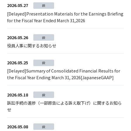
2026.05.27
IR
[Delayed]Presentation Materials for the Earnings Briefing
for the Fiscal Year Ended March 31,2026
2026.05.26
IR
役員人事に関するお知らせ
2026.05.25
IR
[Delayed]Summary of Consolidated Financial Results for
the Fiscal Year Ending March 31, 2026[JapaneseGAAP]
2026.05.18
IR
訴訟手続の進捗（一部原告による訴え取下げ）に関するお知ら
せ
2026.05.08
IR