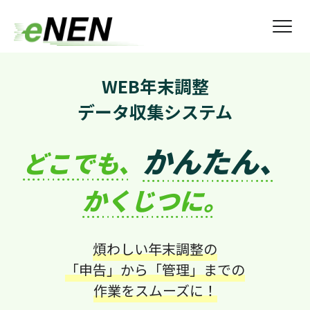
WEB年末調整
データ収集システム
かんたん、
どこでも、
かくじつに。
煩わしい
年末調整
の
「申告」
から
「管理」
までの
作業をスムーズに！