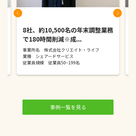
業
8社、約10,500名の年末調整業務
で180時間削減※成...
事業所名 株式会社クリエイト・ライフ
事
業種 シェアードサービス
業
従業員規模 従業員50~199名
従
事例一覧を見る