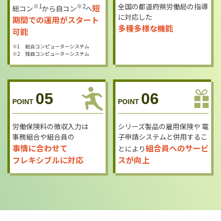
※1
※2
全国の都道府県労働局の
指導
短
総コン
から自コン
へ
に対応した
期間での運用が
スタート
多種多様な機能
可能
※1 総合コンピューターシステム
※2 独自コンピューターシステム
05
06
POINT
POINT
労働保険料の徴収入力は
シリーズ製品の雇用保険や
電
事務組合や組合員の
子申請システムと併用する
こ
事情に合わせて
組合員への
サービ
とにより
フレキシブルに対応
スが向上