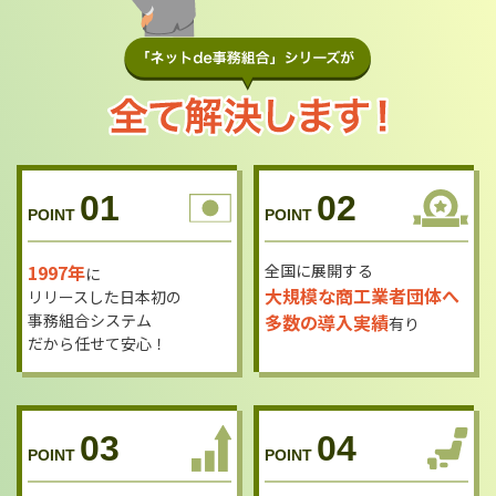
01
02
POINT
POINT
1997年
全国に展開する
に
大規模な商工業者団体へ
リリースした日本初の
事務組合システム
多数の導入実績
有り
だから任せて安心！
03
04
POINT
POINT