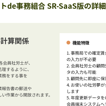
トde事務組合 SR-SaaS版の詳
料計算関係
機能特徴
1. 事務局での確定
の入力が不必要
各会員社労士が、
2. 会員社労士の顧
処理するように、
タの入力も可能
業務をする事を
3. 顧問先に即座に
4. お使いの社労夢
業報告書の郵送や
します
しい作業から開放されます。
5. 年度更新データを
会員端末システムへ