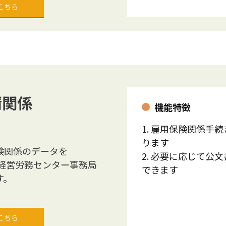
こちら
請関係
機能特徴
1. 雇用保険関係手
ります
険関係のデータを
2. 必要に応じて公
R経営労務センター事務局
できます
す。
こちら