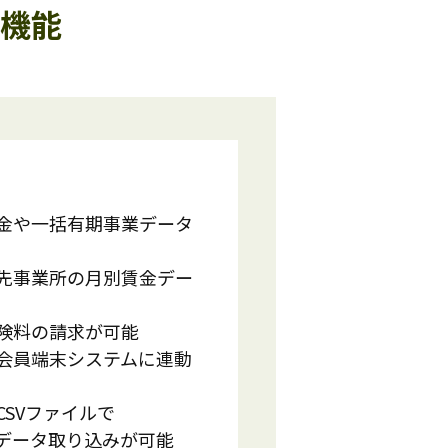
細機能
賃金や一括有期事業データ
問先事業所の月別賃金デー
保険料の請求が可能
が会員端末システムに連動
CSVファイルで
データ取り込みが可能