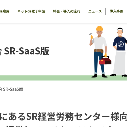
de雇用
ネットde電子申請
料金・導入の流れ
ニュース
導入事例
SR-SaaS版
SR-SaaS版
にあるSR経営労務センター様