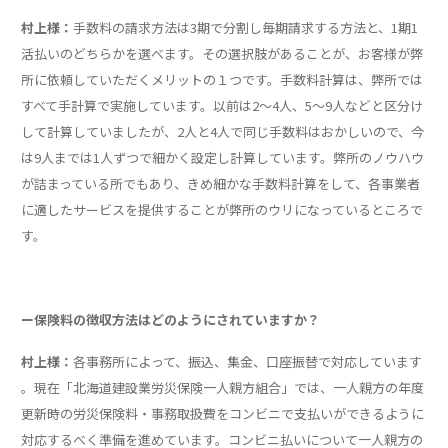
村上様：
手数料の請求方法は3期で分割し毎期請求する方法と、1期1
活払いのどちらかを選べます。その選択肢があることが、お客様が弊
所に依頼していただくメリットの１つです。手数料計算は、弊所では
すべて手計算で実施しています。以前は2〜4人、5〜9人などと区分け
して計算していましたが、2人と4人で同じ手数料はおかしいので、今
は9人までは1人ずつで細かく設定し計算しています。弊所のノウハウ
が詰まっている所でもあり、きめ細かな手数料計算をして、各事業者
に適したサービスを提供することが弊所のウリになっているところで
す。
ー保険料の徴収方法はどのようにされていますか？
村上様：
各事務所によって、振込、集金、口座振替で対応しています
。現在「北海道建設業労災保険一人親方組合」では、一人親方の年度
更新時の労災保険料・事務取扱費をコンビニで支払いができるように
対応するべく準備を進めています。コンビニ払いについて一人親方の