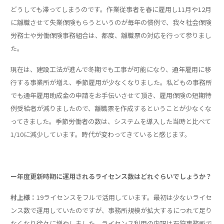
どうしても滞ってしまうのです。作業従事者を春に雇用し11月や12月
に離職させて失業保険もらうというのが毎年の慣例で、我々社会保険
労務士や労働保険事務組合は、都度、離職票の対応を行って参りまし
た。
現在は、建設工法が進んで冬期でも工事が可能になり、通年雇用に移
行する事業所が増え、季節雇用が少なくなりました。私どもの事務所
でも通年雇用助成金の申請をお手伝いさせて頂き、雇用保険の短期特
例受給者が減りましたので、離職票を作成するということが少なくな
ってきました。季節労働者の数は、システムを導入した当時と比べて
1/10に減少しています。時代が変わってきていると感じます。
ー年度更新時期に運用されるライセンス数はどれぐらいでしょうか？
村上様：
19ライセンスをフルで活用しています。最初は少ないライセ
ンス数で運用していたのですが、事務所規模が拡大するにつれて足り
なくなり徐々に増やしました。ライセンス利用の内訳は石狩事務所で