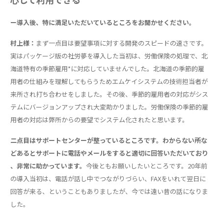
ー導入後、特に満足いただいているところをお聞かせください。
村上様：
まず一点目は要望事項に対する開発のスピードの速さです。
実はパッケージ版の社労夢を導入した当初は、労働保険の処理で、北
海道特有の季節雇用*に対応していませんでした。北海道の季節的雇
用者の仕組みを理解してもらうためエムケイシステムの技術担当者が
来所され打ち合わせをしました。その後、季節的雇用者の対応がシス
テムにバージョンアップされ大変助かりました。労働保険の季節的雇
用者の対応は弊所からの要望でシステム化されたと思います。
二点目はサポートセンターが整っているところです。わからない所な
どあるとサポートに電話やメールをすると適切に回答いただいており
、非常に助かっています。
今後ともお願いしたいところです。20年前
の導入当初は、電話が話し中でつながりづらい、FAXをいれて翌日に
回答が来る、ということもありましたが、今では遠い昔の話になりま
した。