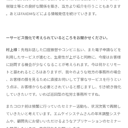
税理士等との良好な関係を築き、当方より紹介を行うこともあります
。あとはFAXDMなどによる情報発信を続けていきます。
ーサービス強化で考えられているところをお聞かせください。
村上様：
先程お話した口座振替やコンビニ払い、また電子申請などを
利用したサービスが進むと、生産性が上がると同時に、今度はお客様
に訪問する機会が少なくなることが考えられます。今は何かとリモー
トと謳われるところはありますが、我々のような地方の事務所の場合
、お客様の顔を見るために直接お伺いして丁寧なサービスを行うとい
う点は、お客様からも必要とされていると感じますし、引き続き強化
していきたいです。いわば巡回型の社労士事務所ですね。
またコロナ前は頻繁に行っていたセミナー活動も、状況次第で再開し
ていきたいと考えています。エムケイシステムさんの年末調整システ
ムや、顧問先にお使いいただけるようなアプリケーションのセミナー