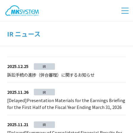
IR ニュース
2025.12.25
IR
訴訟手続の進捗（併合審理）に関するお知らせ
2025.11.26
IR
[Delayed]Presentation Materials for the Earnings Briefing
for the First Half of the Fiscal Year Ending March 31, 2026
2025.11.21
IR
[Delayed]Summary of Consolidated Financial Results for