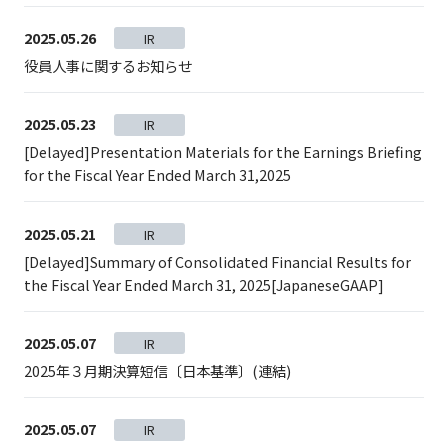
2025.05.26
IR
役員人事に関するお知らせ
2025.05.23
IR
[Delayed]Presentation Materials for the Earnings Briefing
for the Fiscal Year Ended March 31,2025
2025.05.21
IR
[Delayed]Summary of Consolidated Financial Results for
the Fiscal Year Ended March 31, 2025[JapaneseGAAP]
2025.05.07
IR
2025年３月期決算短信〔日本基準〕(連結)
2025.05.07
IR