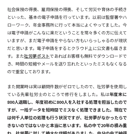
社会保険の得喪、雇用保険の得喪、そして労災や育休の手続き
といった、基本の電子申請を行っています。以前は監督署やハ
ローワーク、年金事務所に行って本当によくやってました。今
は電子申請がこんなに楽だということを常々多くの方に伝えて
いますが、まだ電子申請をやらない方もいらっしゃるのが現状
だと思います。電子申請をするとクラウド上に公文書も届きま
す。また
社労夢ポスト
であればお客様も無料でダウンロードで
き、時間の短縮やメールを送り忘れたといったミスもなくなる
ので重宝しております。
また開業時は実は顧問件数がゼロでしたので、社労夢を使用し
ている先輩社労士のところで修行をしました。私は
年度末に
800人退職し、年度初めに800人を入社する処理を担当したので
すが、一括データを短時間でミスなく処理できました。現在で
は何千人単位の処理も行う状況ですが、社労夢がなかったらで
きないのではないかと本当に思います。私の中で20年の積み重
ね、社労夢に対して絶大な信頼がありました。自分の中で納得