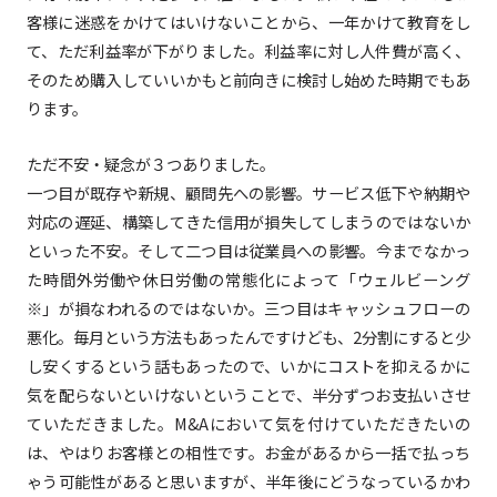
客様に迷惑をかけてはいけないことから、一年かけて教育をし
て、ただ利益率が下がりました。利益率に対し人件費が高く、
そのため購入していいかもと前向きに検討し始めた時期でもあ
ります。
ただ不安・疑念が３つありました。
一つ目が既存や新規、顧問先への影響。サービス低下や納期や
対応の遅延、構築してきた信用が損失してしまうのではないか
といった不安。そして二つ目は従業員への影響。今までなかっ
た時間外労働や休日労働の常態化によって「ウェルビーング
※
」が損なわれるのではないか。三つ目はキャッシュフローの
悪化。毎月という方法もあったんですけども、2分割にすると少
し安くするという話もあったので、いかにコストを抑えるかに
気を配らないといけないということで、半分ずつお支払いさせ
ていただきました。M&Aにおいて気を付けていただきたいの
は、やはりお客様との相性です。お金があるから一括で払っち
ゃう可能性があると思いますが、半年後にどうなっているかわ