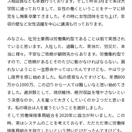
ス相談員なども多数行っております。そして昨年3月まで実は大
学院に通っておりまして、女性の働くということをテーマに研
究をし無事卒業できました。その時に女性団体を立ち上げ、年
収の壁など女性活躍を中心に講演も行っております。
みなさん、社労士業務は労働集約型であることは肌で実感され
ていると思います。入社した、退職した、育休だ、労災だ、本
当に様々。不安なご依頼が顧問先からあります。労働集約型で
すので、ご依頼があるとそのたびに動かなければならない。漏
れないようにと一生懸命やってはいたんですけども、やはり少
し限界を感じ始めました。私の感覚なんですけども、年商800
万から1000万、この辺りから一人では難しいなと思い始めてき
ました。選択肢として、現状維持、絶対収益を増やさないとい
う決意なのか、人を雇って大きくしていくのか２つだと思いま
す。私の場合は人を雇うということを選択しました。
そして労働保険事務組合を2020年に設立が叶いました。この
時、実はシステムのことを考えておらず、ただただ単に労働保
険事務組合を設立したいという想いだけだったんですけども、