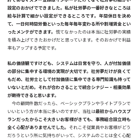
設定のおかげでできました。私が社労夢の一番好きなところは
給与計算で細かい設定ができるところです。年間休日を決め
て、一日何時間労働といった毎年毎年変わる所や割増賃金とい
ったメンテができます。
慌てなかったのは本当に社労夢の実績
を積み上げてきたおかげだと思っています。そのおかげで利益
率もアップする予定です。
私の価値観ですけども、システムは日常を守り、人が付加価値
の部分に集中する環境の実現が大切です。社労夢だけが良くて
もだめ、社労士として付加価値に集中できる専門知識も持って
いないとだめ。それが合わさることで統合シナジー・相乗効果
が期待できると思います。
今の顧問件数だったら、ベーシックプランやライトプランで
いいという方が本当に多いのですが、当社は
最初からハウスプ
ランだったからこそ大きいお客様がきても、事務組合設立時も
全く心配がありませんでした。
それこそ従業員やお客様がどう
だろうという所に気持ちがいって、システムのことは全く心配