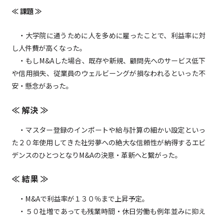
≪ 課題 ≫
・大学院に通うために人を多めに雇ったことで、利益率に対
し人件費が高くなった。
・もしM&Aした場合、既存や新規、顧問先へのサービス低下
や信用損失、従業員のウェルビーングが損なわれるといった不
安・懸念があった。
≪ 解決 ≫
・マスター登録のインポートや給与計算の細かい設定といっ
た２０年使用してきた社労夢への絶大な信頼性が納得するエビ
デンスのひとつとなりM&Aの決意・革新へと繋がった。
≪ 結果 ≫
・M&Aで利益率が１３０％まで上昇予定。
・５０社増であっても残業時間・休日労働も例年並みに抑え