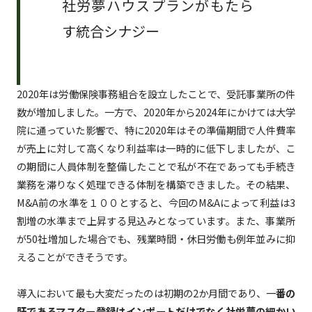
社労夢ハウスプランがもたら
す統合シナジー
2020年は労働保険事務組合を設立したことで、受託事業所の件
数が増加しました。一方で、2020年から2024年にかけては大学
院に通っていた影響で、特に2020年はその準備期間で人件費率
が売上に対して高くなり利益率は一時的に低下しましたが、こ
の期間に人員体制を整備したことで私が不在であっても手続き
業務を滞りなく処理できる体制を構築できました。その結果、
M&A前の水準を１００とすると、今回のM&Aによって利益は3
割増の水準まで上昇する見込みとなっています。また、事業所
が50社増加した場合でも、残業時間・休日労働も例年並みに抑
えることができそうです。
導入において最も大変だったのは初期の2か月間であり、一
番の
肝であるマスター登録はインポートだけでなく社労夢の細かい