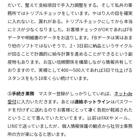
だいて、整えて支給項目で手入力調整をする。そして私共の事
務所ではトリプルチェックをしています。やはり人の目を確実
に入れないと、漏れがある。トリプルチェックにしてから本当
にミスが少なくなりました。お客様チェックがOKであればFB
データや明細書のデータをお送りします。FBデータは実はあま
り他のソフトではないそうで、2・3日前に納品というサイクル
が回ることで計画的に給与計算を進めることができるという副
産物もあります。お互い信頼関係を構築しながら情報共有して
おりますので、実績として400～500人であれば3日で仕上げる
スタンスをもう10年くらい続けています。
②手続き業務
マスター登録がしっかりしていれば、
ネットde
受付
に入力いただきます。あとは
連絡ホットライン
はパスワー
ドを付けずに送れるのでお客様にとって凄く負担が軽減された
ということで喜んでいただいてます。以前はFAXやメール、
LINEで送っていましたが、個人情報保護の観点から社労士事務
所の方が楽になると思います。