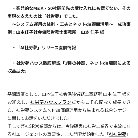
・突発的なM&A・50社顧問先の受け入れにも慌てない、その
実現を支えたのは「社労夢」でした。
～システム運用の体制・工夫とネットde顧問活用～ 成功事
例：山本佳子社会保険労務士事務所 山本 佳子 様
・「AI社労夢」リリース直前情報
・社労夢ハウス徹底解説「3種の神器、ネットde顧問による
収益拡大」
基調講演として、山本佳子社会保険労務士事務所 山本 佳子 様を
お迎えし、
社労夢ハウスプラン
だからこそ心配なく成長でき
た、社労夢システム×付加価値運用から生まれる統合シナジー
に関してお話をいただきました。
そして弊社SR営業部からは、今後確実に社労士業界で主流にな
るAIエージェントの重要性、また開発が始動した「
AI社労夢
」