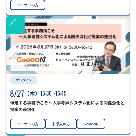
ユーザーの方
受付中
オンライン
8/27
（木）
15:30
~16:45
伴走する事務所こそ～人事考課システム化による関係深化と
提案の差別化
ユーザーの方
未導入の方
GooooN