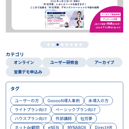
カテゴリ
オンライン
ユーザー研修会
アーカイブ
営業デモ申込み
タグ
ユーザーの方
GooooN導入事例
未導入の方
ライトプラン向け
ベーシックプラン向け
ハウスプラン向け
外部講師
社労夢
ネットde顧問
eNEN
MYNABOX
DirectHR