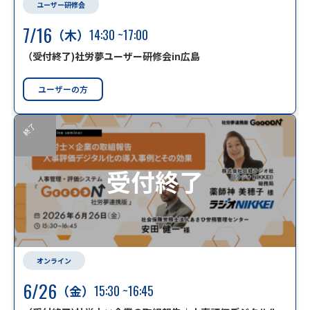
ユーザー研修会
7/16
（木）
14:30
~17:00
（受付終了)社労夢ユーザー研修会in広島
ユーザーの方
終了
受付終了
オンライン
6/26
（金）
15:30
~16:45