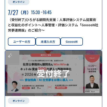
オンライン
7/27
（月）
15:30
~16:45
（受付終了)ひろがる顧問先支援：人事評価システム提案術
と収益化のポイント～人事管理・評価システム「GooooN社
労夢連携版」のご紹介～
ユーザーの方
未導入の方
GooooN
終了
受付終了
オンライン