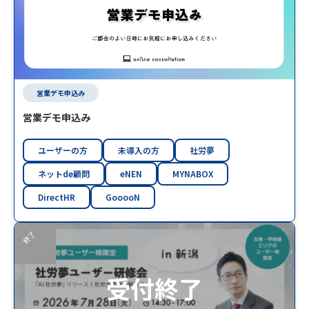
営業デモ申込み
営業デモ申込み
ユーザーの方
未導入の方
社労夢
ネットde顧問
eNEN
MYNABOX
DirectHR
GooooN
終了
受付終了