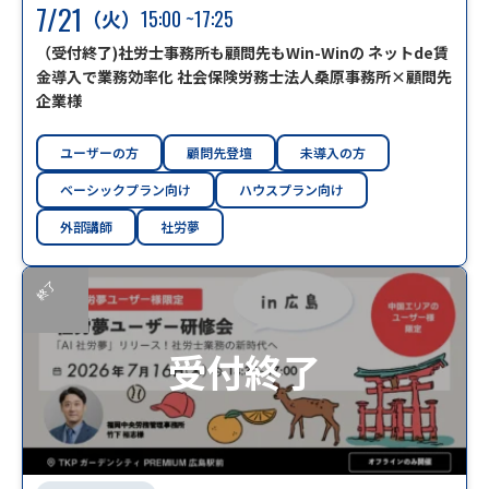
7/21
（火）
15:00
~17:25
（受付終了)社労⼠事務所も顧問先もWin-Winの ネットde賃
⾦導⼊で業務効率化 社会保険労務士法人桑原事務所×顧問先
企業様
ユーザーの方
顧問先登壇
未導入の方
ベーシックプラン向け
ハウスプラン向け
外部講師
社労夢
終了
受付終了