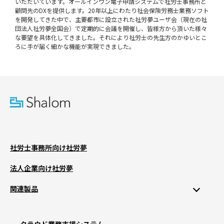
いただいています。オールインワン電子申請システムで社労士事務所と
顧問先のDXを提供します。20年以上にわたり社会保険労務士業務ソフト
を開発してきた中で、主要都市に設立された社労夢ユーザ会（現在の社
団法人社労夢全国会）で定期的に会議を開催し、皆様方から頂いた様々
な要望を具体化してきました。それにより社労士の先生方のかゆいとこ
ろに手が届く細かな機能が実現できました。
社労士事務所向け社労夢
法人企業向け社労夢
関連製品
クラウド業務支援システム