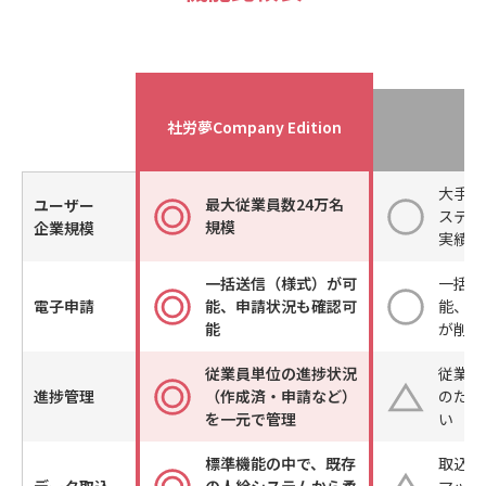
社労夢Company Edition
製
大手企
最大従業員数24万名
ユーザー
ステム
規模
企業規模
実績は
一括送信（様式）が可
一括送
電子申請
能、申請状況も確認可
能、過
能
が削除
従業員単位の進捗状況
従業員
進捗管理
（作成済・申請など）
のため
を一元で管理
い
標準機能の中で、既存
取込す
データ取込
の人給システムから柔
マット