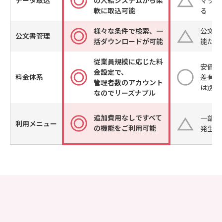
軟に取込可能
る
様々な条件で検索、一
公文書
公文書管理
括ダウンロードが可能
能だが
従業員規模に応じた料
安価で
金設定で、
料金体系
差有り
管理者数のアカウント
は別途
なのでリーズナブル
追加費用なしですべて
一部機
利用メニュー
の機能をご利用可能
発生