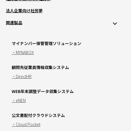
法人企業向け社労夢
関連製品
マイナンバー保管管理ソリューション
・MYNABOX
顧問先従業員情報収集システム
・DirectHR
WEB年末調整データ収集システム
・eNEN
公文書配付クラウドシステム
・Cloud Pocket