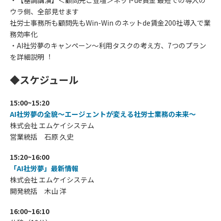
ウラ側、全部⾒せます
社労⼠事務所も顧問先もWin-Win のネットde賃⾦200社導⼊で業
務効率化
・AI社労夢のキャンペーン〜利⽤タスクの考え⽅、7つのプラン
を詳細説明︕
◆スケジュール
15:00~15:20
AI社労夢の全貌〜エージェントが変える社労⼠業務の未来〜
株式会社 エムケイシステム
営業統括 石原 久史
15:20~16:00
「AI社労夢」最新情報
株式会社 エムケイシステム
開発統括 木山 洋
16:00~16:10