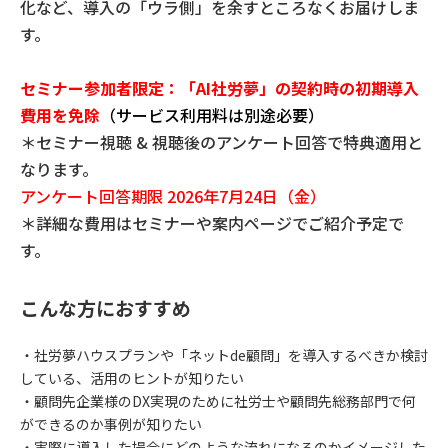
化など、導⼊の「ウラ側」を余すところなくお届けしま
す。
セミナー参加者限定：
「AI社労夢」の
契約時の初期導入
費用を免除
（サービス利用料は別途必要）
＊セミナー視聴 & 視聴後のアンケート回答で特典適用と
なります。
アンケート回答期限 2026年7月24日（金）
＊詳細な費用はセミナーや案内ページでご紹介予定で
す。
こんな方におすすめ
・社労夢ハウスプランや「ネットde顧問」を導入するべきか検討
している、活用のヒントが知りたい
・顧問先企業様のDX実現のために社労士や顧問先総務部門で何
ができるのか事例が知りたい
・実際に導入した場合にどのような流れになるのかイメージした