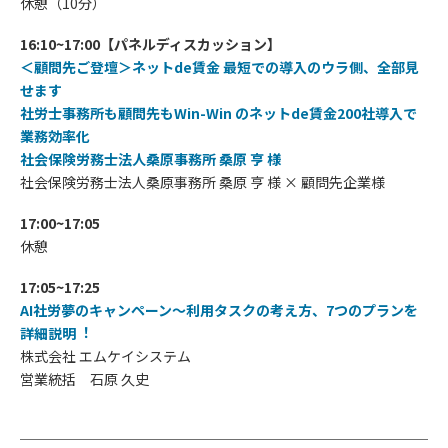
休憩（10分）
16:10~17:00【パネルディスカッション】
＜顧問先ご登壇＞ネットde賃⾦ 最短での導⼊のウラ側、全部⾒
せます
社労⼠事務所も顧問先もWin-Win のネットde賃⾦200社導⼊で
業務効率化
社会保険労務⼠法⼈桑原事務所 桑原 亨 様
社会保険労務⼠法⼈桑原事務所 桑原 亨 様 × 顧問先企業様
17:00~17:05
休憩
17:05~17:25
AI社労夢のキャンペーン〜利⽤タスクの考え⽅、7つのプランを
詳細説明︕
株式会社 エムケイシステム
営業統括 石原 久史