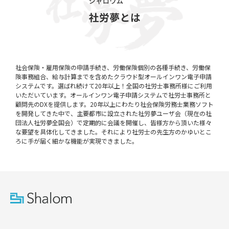
社会保険・雇用保険の申請手続き、労働保険個別の各種手続き、労働保
険事務組合、給与計算までを含めたクラウド型オールインワン電子申請
システムです。選ばれ続けて20年以上！全国の社労士事務所様にご利用
いただいています。オールインワン電子申請システムで社労士事務所と
顧問先のDXを提供します。20年以上にわたり社会保険労務士業務ソフト
を開発してきた中で、主要都市に設立された社労夢ユーザ会（現在の社
団法人社労夢全国会）で定期的に会議を開催し、皆様方から頂いた様々
な要望を具体化してきました。それにより社労士の先生方のかゆいとこ
ろに手が届く細かな機能が実現できました。