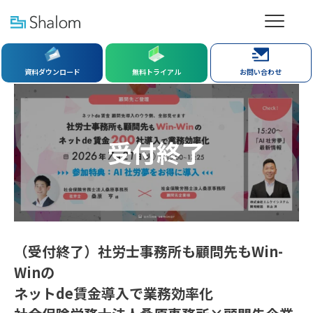
資料ダウンロード
無料トライアル
お問い合わせ
受付終了
（受付終了）社労⼠事務所も顧問先もWin-
Winの
ネットde賃⾦導⼊で業務効率化