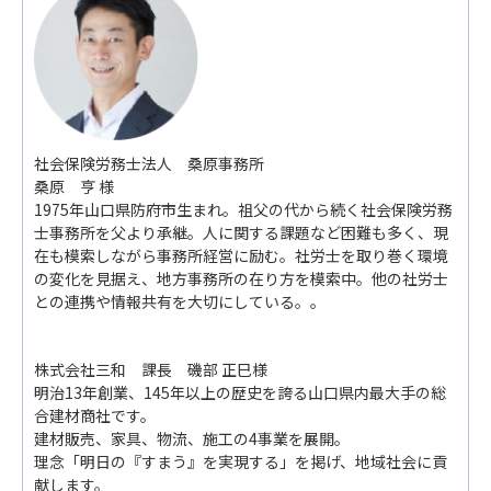
社会保険労務士法人 桑原事務所
桑原 亨 様
1975年山口県防府市生まれ。祖父の代から続く社会保険労務
士事務所を父より承継。人に関する課題など困難も多く、現
在も模索しながら事務所経営に励む。社労士を取り巻く環境
の変化を見据え、地方事務所の在り方を模索中。他の社労士
との連携や情報共有を大切にしている。。
株式会社三和 課長 磯部 正巳様
明治13年創業、145年以上の歴史を誇る山口県内最大手の総
合建材商社です。
建材販売、家具、物流、施工の4事業を展開。
理念「明日の『すまう』を実現する」を掲げ、地域社会に貢
献します。