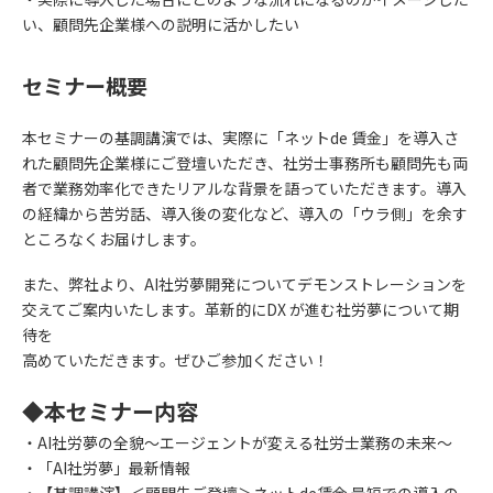
い、顧問先企業様への説明に活かしたい
セミナー概要
本セミナーの基調講演では、実際に「ネットde 賃⾦」を導⼊さ
れた顧問先企業様にご登壇いただき、社労⼠事務所も顧問先も両
者で業務効率化できたリアルな背景を語っていただきます。導⼊
の経緯から苦労話、導⼊後の変化など、導⼊の「ウラ側」を余す
ところなくお届けします。
また、弊社より、AI社労夢開発についてデモンストレーションを
交えてご案内いたします。⾰新的にDX が進む社労夢について期
待を
⾼めていただきます。ぜひご参加ください！
◆本セミナー内容
・AI社労夢の全貌〜エージェントが変える社労⼠業務の未来〜
・「AI社労夢」最新情報
・【基調講演】＜顧問先ご登壇＞ネットde賃⾦ 最短での導⼊の