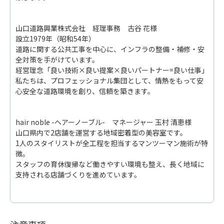
山口道路興業株式会社 経理事務 古谷 花様
設立1979年（昭和54年）
道路に関する公共工事を中心に、インフラの整備・補修・安
全対策を手がけています。
経営理念「良い技術×良い提案×良いパートナー=良い仕事」
私たちは、プロフェッショナル集団として、情熱をもって安
心安全な道路環境を創り、信頼を築きます。
hair noble -ヘアーノーブル- マネージャー 玉村 清恵様
山口県内で2店舗を運営する地域密着型の美容室です。
1人のスタイリストが全工程を担当するマンツーマン施術が特
徴。
スタッフの育休復帰など働きやすい環境も整え、長く地域に
支持される店舗づくりを進めています。