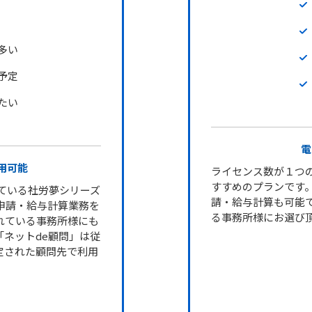
多い
予定
たい
電
用可能
ライセンス数が１つ
すすめのプランです
れている社労夢シリーズ
請・給与計算も可能
子申請・給与計算業務を
る事務所様にお選び
れている事務所様にも
ネットde顧問」は従
定された顧問先で利用