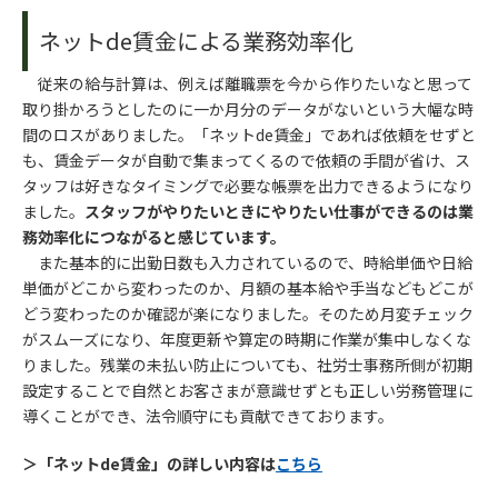
ネットde賃金による業務効率化
従来の給与計算は、例えば離職票を今から作りたいなと思って
取り掛かろうとしたのに一か月分のデータがないという大幅な時
間のロスがありました。「ネットde賃金」であれば依頼をせずと
も、賃金データが自動で集まってくるので依頼の手間が省け、ス
タッフは好きなタイミングで必要な帳票を出力できるようになり
ました。
スタッフがやりたいときにやりたい仕事ができるのは業
務効率化につながると感じています。
また基本的に出勤日数も入力されているので、時給単価や日給
単価がどこから変わったのか、月額の基本給や手当などもどこが
どう変わったのか確認が楽になりました。そのため月変チェック
がスムーズになり、年度更新や算定の時期に作業が集中しなくな
りました。残業の未払い防止についても、社労士事務所側が初期
設定することで自然とお客さまが意識せずとも正しい労務管理に
導くことができ、法令順守にも貢献できております。
＞「ネットde賃金」の詳しい内容は
こちら