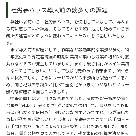
社労夢ハウス導入前の数多くの課題
弊社は以前から「社労夢ハウス」を使用していまして、導入す
る前に感じていた課題、そしてそれを実際に活用し始めてから事
務所の運営がどのように変わっていったのかをお話しいたしま
す。
まず導入前の課題として手作業など非効率的な業務が多く、特
に年度更新や算定基礎届の時期に業務が集中し残業の増加や月変
漏れなどミスが発生していました。また手続き代行がメイン業務
になってきてしまい、どうしても顧問先の法令順守まで手が回ら
ない状況でした。さらにサービスがどの事務所も似通っているた
め、同じ地域の事務所と比べて差別化がうまくいかないという一
般的な課題に直面していました。
従来の弊社はアナログな事務所でした。支給控除一覧表や賃金
台帳を”何年何月分ください”と電話で依頼して、電話をしても担
当者がいなくて何回も何回もかけなおすとかですね。いざ届いた
資料が私たちが欲しい月とは違う月が送られてきて二度手間・三
度手間となり、場合によっては直接伺うこともありました。また
毎日、賃金台帳を見て入力してると、残業単価の計算方法が誤っ