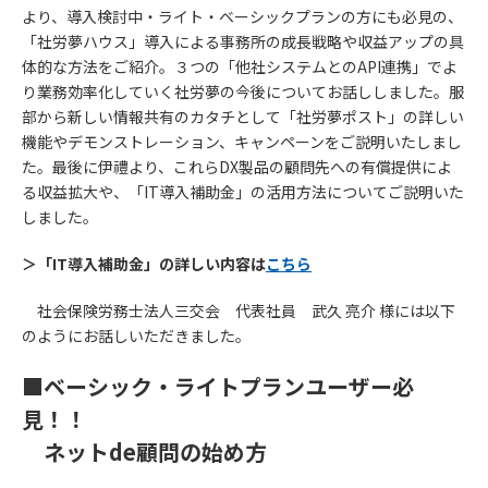
より、導入検討中・ライト・ベーシックプランの方にも必見の、
「社労夢ハウス」導入による事務所の成長戦略や収益アップの具
体的な方法をご紹介。３つの「他社システムとのAPI連携」でよ
り業務効率化していく社労夢の今後についてお話ししました。服
部から新しい情報共有のカタチとして「社労夢ポスト」の詳しい
機能やデモンストレーション、キャンペーンをご説明いたしまし
た。最後に伊禮より、これらDX製品の顧問先への有償提供によ
る収益拡大や、「IT導入補助金」の活用方法についてご説明いた
しました。
＞「IT導入補助金」の詳しい内容は
こちら
社会保険労務士法人三交会 代表社員 武久 亮介 様には以下
のようにお話しいただきました。
■ベーシック・ライトプランユーザー必
見！！
ネットde顧問の始め方