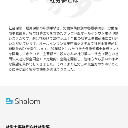
社会保険・雇用保険の申請手続き、労働保険個別の各種手続き、労働保
険事務組合、給与計算までを含めたクラウド型オールインワン電子申請
システムです。選ばれ続けて20年以上！全国の社労士事務所様にご利用
いただいています。オールインワン電子申請システムで社労士事務所と
顧問先のDXを提供します。20年以上にわたり社会保険労務士業務ソフト
を開発してきた中で、主要都市に設立された社労夢ユーザ会（現在の社
団法人社労夢全国会）で定期的に会議を開催し、皆様方から頂いた様々
な要望を具体化してきました。それにより社労士の先生方のかゆいとこ
ろに手が届く細かな機能が実現できました。
社労士事務所向け社労夢