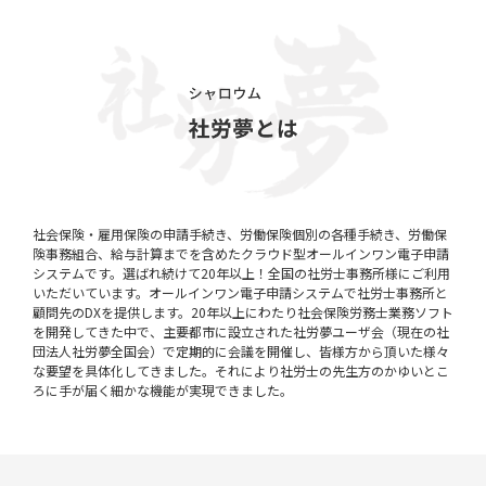
社会保険・雇用保険の申請手続き、労働保険個別の各種手続き、労働保
険事務組合、給与計算までを含めたクラウド型オールインワン電子申請
システムです。選ばれ続けて20年以上！全国の社労士事務所様にご利用
いただいています。オールインワン電子申請システムで社労士事務所と
顧問先のDXを提供します。20年以上にわたり社会保険労務士業務ソフト
を開発してきた中で、主要都市に設立された社労夢ユーザ会（現在の社
団法人社労夢全国会）で定期的に会議を開催し、皆様方から頂いた様々
な要望を具体化してきました。それにより社労士の先生方のかゆいとこ
ろに手が届く細かな機能が実現できました。