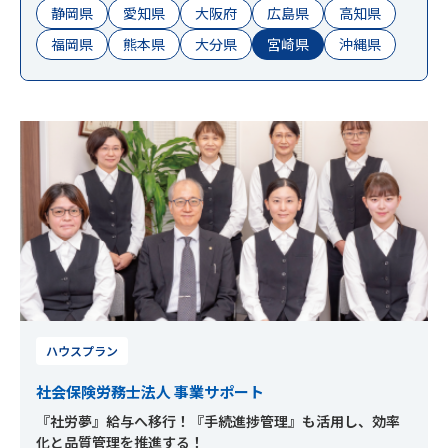
静岡県
愛知県
大阪府
広島県
高知県
福岡県
熊本県
大分県
宮崎県
沖縄県
ハウスプラン
社会保険労務士法人 事業サポート
『社労夢』給与へ移行！『手続進捗管理』も活用し、効率
化と品質管理を推進する！