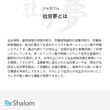
社会保険・雇用保険の申請手続き、労働保険個別の各種手続き、労働保
険事務組合、給与計算までを含めたクラウド型オールインワン電子申請
システムです。選ばれ続けて20年以上！全国の社労士事務所様にご利用
いただいています。オールインワン電子申請システムで社労士事務所と
顧問先のDXを提供します。20年以上にわたり社会保険労務士業務ソフト
を開発してきた中で、主要都市に設立された社労夢ユーザ会（現在の社
団法人社労夢全国会）で定期的に会議を開催し、皆様方から頂いた様々
な要望を具体化してきました。それにより社労士の先生方のかゆいとこ
ろに手が届く細かな機能が実現できました。