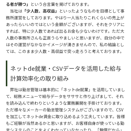
る者が勝つ」
という合言葉を掲げております。
当社は
「少人数、高収益」
といったようなものを目標として事
務所運営をしております。やはり一人当たりこれくらいの売上が
あったらいいのではという金額がございますが、それをクリアに
すれば、特に少人数であれば出るお金も少ないわけです。ただ大
人数の事務所さんも正直うらやましいと思いますが、自分の中で
はその運営がなかなかイメージが湧きませんので、私の結論とし
ては、このまま少人数・高収益で突っ走ろうと考えております。
ネットde就業・CSVデータを活用した給与
計算効率化の取り組み
弊社は勤怠管理は基本的に「ネットde就業」を活用していまし
て、総務メニューで給与データをサササと作り上げまして、それ
を読み込んで終わりというような業務展開を手掛けております。
ただ様々なメーカーの勤怠管理システムがございますので、CSV
を加工してネットde賃金に取り込めるよう工夫しています。皆様
もご経験が当然あるかと思いますが、お客様自身が使っている勤
怠システムのことをよくわかっていなかったり、「無償だから」