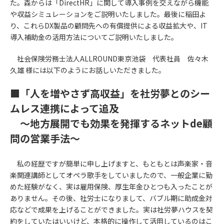
た。森からは「DirectHR」に関して導入事例を交えながら機能
や収益シミュレーションをご説明いたしました。最後に稲田よ
り、これらDX製品の顧問先への有償提供による収益拡大や、IT
導入補助金の活用方法についてご説明いたしました。
社会保険労務士法人ALLROUND東京池袋 代表社員 佐々木
久雄 様には以下のようにお話しいただきました。
■
「人を増やさず高収益」を社労夢とのシー
ムレス連携によって追及
～地方展開でも効果を発揮するネットde顧
問の営業手法～
私の経歴ですが簡単に申し上げますと、もともとは声楽家・音
楽関連講師としてオペラ歌手をしていましたので、一般企業に勤
めた経験がなく、実は雇用保険、厚生年金ひとつも入ったことが
ありません。その後、社労士になりまして、バブル期に助成金対
応などで成果を上げることができました。実は社労夢ハウスを契
約をしていたはいいけど、本格的に操作して活用しているのはこ