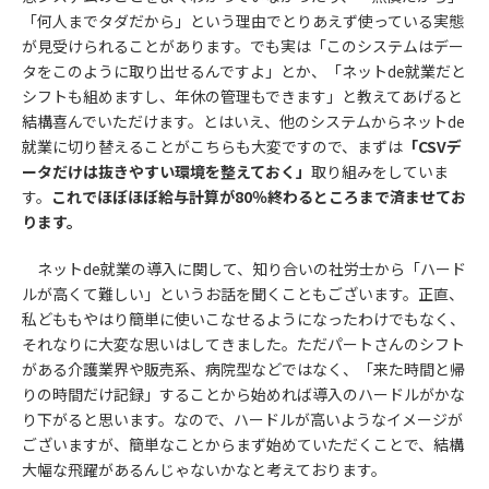
「何人までタダだから」という理由でとりあえず使っている実態
が見受けられることがあります。でも実は「このシステムはデー
タをこのように取り出せるんですよ」とか、「ネットde就業だと
シフトも組めますし、年休の管理もできます」と教えてあげると
結構喜んでいただけます。とはいえ、他のシステムからネットde
就業に切り替えることがこちらも大変ですので、まずは
「CSVデ
ータだけは抜きやすい環境を整えておく」
取り組みをしていま
す。
これでほぼほぼ給与計算が80％終わるところまで済ませてお
ります。
ネットde就業の導入に関して、知り合いの社労士から「ハード
ルが高くて難しい」というお話を聞くこともございます。正直、
私どももやはり簡単に使いこなせるようになったわけでもなく、
それなりに大変な思いはしてきました。ただパートさんのシフト
がある介護業界や販売系、病院型などではなく、「来た時間と帰
りの時間だけ記録」することから始めれば導入のハードルがかな
り下がると思います。なので、ハードルが高いようなイメージが
ございますが、簡単なことからまず始めていただくことで、結構
大幅な飛躍があるんじゃないかなと考えております。