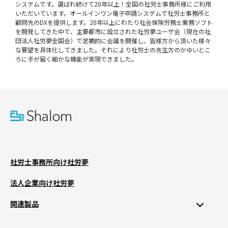
システムです。選ばれ続けて20年以上！全国の社労士事務所様にご利用
いただいています。オールインワン電子申請システムで社労士事務所と
顧問先のDXを提供します。20年以上にわたり社会保険労務士業務ソフト
を開発してきた中で、主要都市に設立された社労夢ユーザ会（現在の社
団法人社労夢全国会）で定期的に会議を開催し、皆様方から頂いた様々
な要望を具体化してきました。それにより社労士の先生方のかゆいとこ
ろに手が届く細かな機能が実現できました。
社労士事務所向け社労夢
法人企業向け社労夢
関連製品