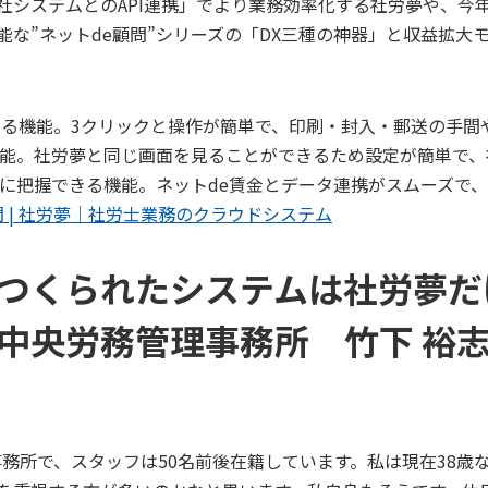
社システムとのAPI連携」でより業務効率化する社労夢や、今
な”ネットde顧問”シリーズの「DX三種の神器」と収益拡大
する機能。3クリックと操作が簡単で、印刷・封入・郵送の手間
能。社労夢と同じ画面を見ることができるため設定が簡単で、
に把握できる機能。ネットde賃金とデータ連携がスムーズで
問 | 社労夢｜社労士業務のクラウドシステム
つくられたシステムは社労夢だ
中央労務管理事務所 竹下 裕志
務所で、スタッフは50名前後在籍しています。私は現在38歳な