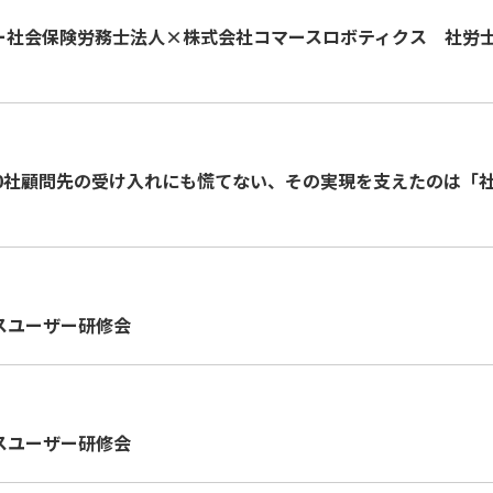
ー社会保険労務⼠法⼈×株式会社コマースロボティクス 社労⼠事
50社顧問先の受け入れにも慌てない、その実現を支えたのは「
スユーザー研修会
スユーザー研修会