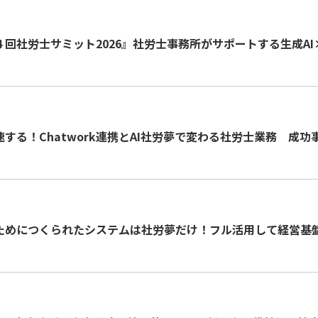
４回社労士サミット2026』社労士事務所がサポートする生成A
する！Chatwork連携とAI社労夢で変わる社労士業務 成
のためにつくられたシステムは社労夢だけ！フル活用して経営基