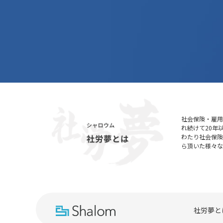
社会保険・雇用
れ続けて20年
わたり社会保
ら頂いた様々
社労夢と