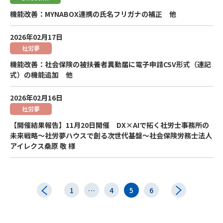
機能改善：MYNABOX連携の氏名フリガナの補正 他
2026年02月17日
社労夢
機能改善：社会保険の被扶養者異動届に電子申請CSV形式（連記
式）の機能追加 他
2026年02月16日
社労夢
【開催結果報告】11月20日開催 DX×AIで拓く社労士事務所の
未来戦略～社労夢ハウスで創る次世代基盤～社会保険労務士法人
アイレクス桑原 敬 様
1
…
4
5
6