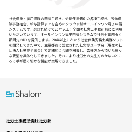
社会保険・雇用保険の申請手続き、労働保険個別の各種手続き、労働保
険事務組合、給与計算までを含めたクラウド型オールインワン電子申請
システムです。選ばれ続けて20年以上！全国の社労士事務所様にご利用
いただいています。オールインワン電子申請システムで社労士事務所と
顧問先のDXを提供します。20年以上にわたり社会保険労務士業務ソフト
を開発してきた中で、主要都市に設立された社労夢ユーザ会（現在の社
団法人社労夢全国会）で定期的に会議を開催し、皆様方から頂いた様々
な要望を具体化してきました。それにより社労士の先生方のかゆいとこ
ろに手が届く細かな機能が実現できました。
社労士事務所向け社労夢