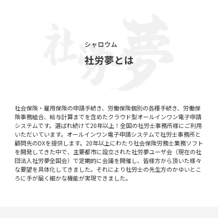
社会保険・雇用保険の申請手続き、労働保険個別の各種手続き、労働保
険事務組合、給与計算までを含めたクラウド型オールインワン電子申請
システムです。選ばれ続けて20年以上！全国の社労士事務所様にご利用
いただいています。オールインワン電子申請システムで社労士事務所と
顧問先のDXを提供します。20年以上にわたり社会保険労務士業務ソフト
を開発してきた中で、主要都市に設立された社労夢ユーザ会（現在の社
団法人社労夢全国会）で定期的に会議を開催し、皆様方から頂いた様々
な要望を具体化してきました。それにより社労士の先生方のかゆいとこ
ろに手が届く細かな機能が実現できました。